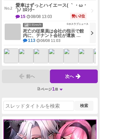
愛車はずっとハイエース( ｀・ω・
´)ﾉ ﾖﾛｼｸｰ
勢い2位
15
08/08 13:03
©ホスラブニュース
0.91res/h
死亡の従業員は会社の指示で館
内に、テナント会社が遺族 …
113
08/08 11:03
前へ
次へ
1
ページ
/8
検索