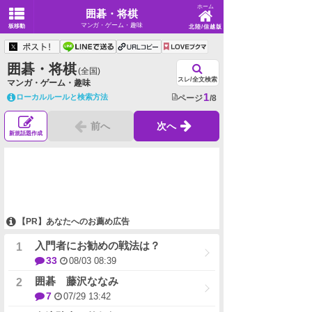
ホーム
囲碁・将棋
マンガ・ゲーム・趣味
板移動
北陸/信越版
囲碁・将棋
(全国)
スレ/全文検索
マンガ・ゲーム・趣味
1
ローカルルールと検索方法
ページ
/8
前へ
次へ
新規話題作成
【PR】あなたへのお薦め広告
入門者にお勧めの戦法は？
33
08/03 08:39
囲碁 藤沢ななみ
7
07/29 13:42