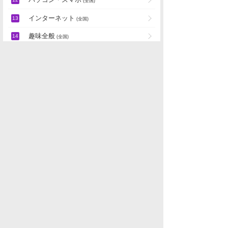
インターネット
(全国)
趣味全般
(全国)
パチンコ店・ギャンブル
北陸・信越地域雑談
「
マンガ・ゲーム・趣味」の新着スレ
データを取得できませんでした。
水商売男性
水商売女性
風俗関係
雑談関係
新着画像
ニュース