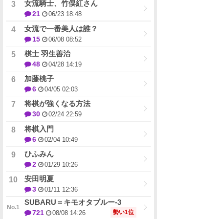
女流騎士、竹俣紅さん
21
06/23 18:48
女流で一番美人は誰？
15
06/08 08:52
棋士 羽生善治
48
04/28 14:19
加藤桃子
6
04/05 02:03
将棋が強くなる方法
30
02/24 22:59
将棋入門
6
02/04 10:49
ひふみん
2
01/29 10:26
安田明夏
3
01/11 12:36
SUBARU＝キモオタブルー-3
勢い1位
721
08/08 14:26